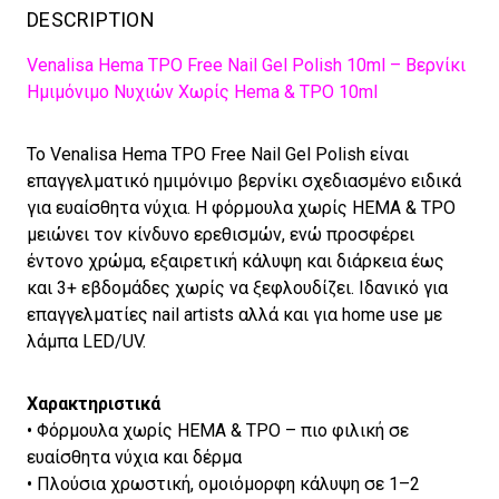
DESCRIPTION
Venalisa Hema TPO Free Nail Gel Polish 10ml – Βερνίκι
Ημιμόνιμο Νυχιών Χωρίς Hema & TPO 10ml
Το Venalisa Hema TPO Free Nail Gel Polish είναι
επαγγελματικό ημιμόνιμο βερνίκι σχεδιασμένο ειδικά
για ευαίσθητα νύχια. Η φόρμουλα χωρίς HEMA & TPO
μειώνει τον κίνδυνο ερεθισμών, ενώ προσφέρει
έντονο χρώμα, εξαιρετική κάλυψη και διάρκεια έως
και 3+ εβδομάδες χωρίς να ξεφλουδίζει. Ιδανικό για
επαγγελματίες nail artists αλλά και για home use με
λάμπα LED/UV.
Χαρακτηριστικά
• Φόρμουλα χωρίς HEMA & TPO – πιο φιλική σε
ευαίσθητα νύχια και δέρμα
• Πλούσια χρωστική, ομοιόμορφη κάλυψη σε 1–2