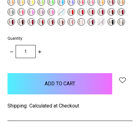
Quantity:
DECREASE
INCREASE
QUANTITY:
QUANTITY:
items
in
stock
Shipping:
Calculated at Checkout