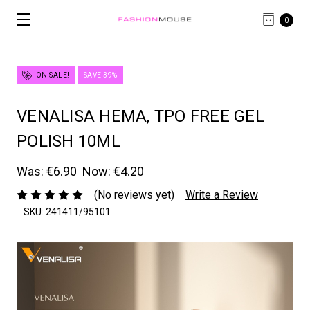
0
ON SALE!
SAVE 39%
VENALISA HEMA, TPO FREE GEL
POLISH 10ML
Was:
€6.90
Now:
€4.20
(No reviews yet)
Write a Review
SKU: 241411/95101