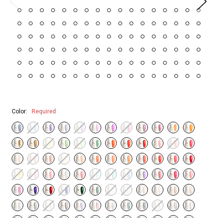
Color:
Required