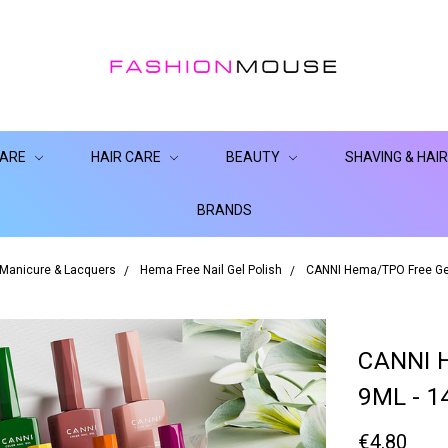
CARE
HAIR CARE
BEAUTY
SHAVING & HAI
BRANDS
 Manicure & Lacquers
Hema Free Nail Gel Polish
CANNI Hema/TPO Free Gel 
CANNI 
9ML - 1
€4.80