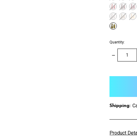
Quantity:
DECREASE
QUANTITY:
items
in
stock
Ca
Shipping:
Product Det