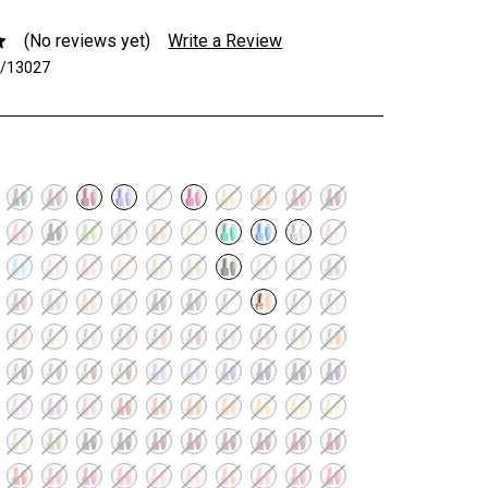
(No reviews yet)
Write a Review
3/13027
d