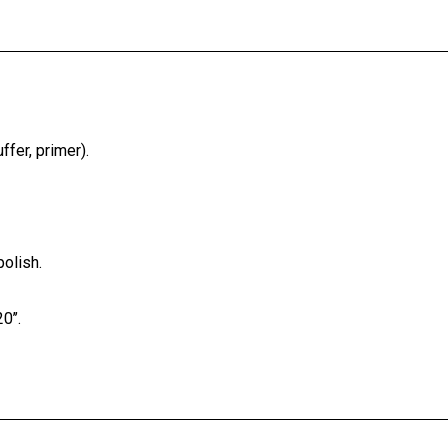
fer, primer).
olish.
’’.