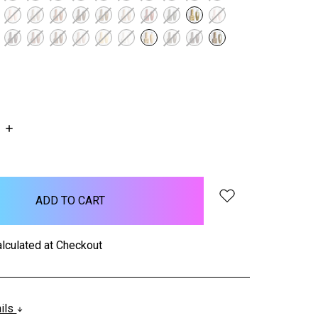
INCREASE
QUANTITY:
lculated at Checkout
ails